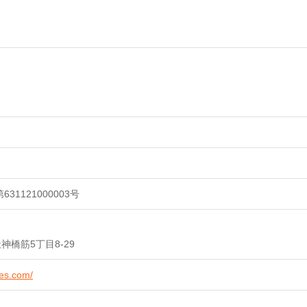
）
ス
31121000003号
橋筋5丁目8-29
tes.com/