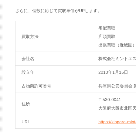
さらに、個数に応じて買取単価がUPします。
宅配買取
買取方法
店頭買取
出張買取（近畿圏
会社名
株式会社ミントエ
設立年
2010年1月15日
古物商許可番号
兵庫県公安委員会 第6
〒530-0041
住所
大阪府大阪市北区天神
URL
https://kinpara-min