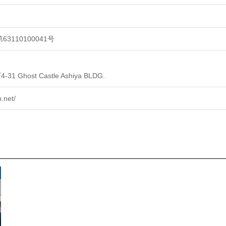
3110100041号
Ghost Castle Ashiya BLDG.
.net/