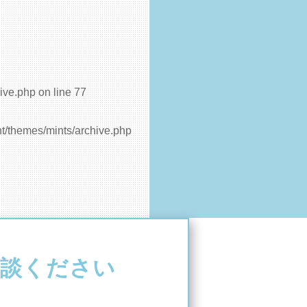
ive.php
on line
77
t/themes/mints/archive.php
談ください