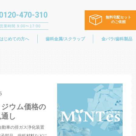
0120-470-310
無料宅配セット
のご依頼
営業時間 9:00〜17:00
はじめての方へ
歯科金属/スクラップ
金パラ/歯科製品
5
ラジウム価格の
見通し
自動車の排ガス浄化装置
電子部品、歯科材料などに