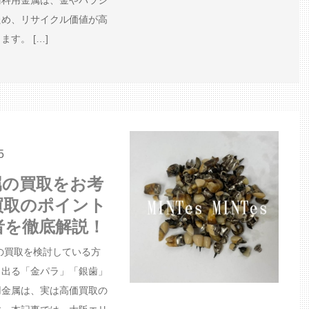
歯科用金属は、金やパラジ
ため、リサイクル価値が高
す。 […]
5
属の買取をお考
買取のポイント
者を徹底解説！
の買取を検討している方
ら出る「金パラ」「銀歯」
用金属は、実は高価買取の