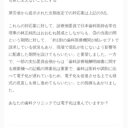
厚労省から提示された次期改定での対応案は上記の3点。
これらの対応案に対して、診療側委員で日本歯科医師会常任
理事の林正純氏はおおむね賛成としながらも、③の当面の間
という期間に対して、「約1割の歯科医療機関が紙レセプトで
請求している状況もあり、現場で混乱が生じないよう影響等
に配慮した期間を設けてもらいたい」と要望しました。一方
で、一部の支払委員会側からは「歯科診療報酬明細書に関す
る摘要欄への記載の簡素化は重要で、歯科は医科や調剤に比
べて電子化が遅れているため、電子化を促進させる上でも様
式の見直しを推し進めてもらいたい」との指摘もあがりまし
た。
あなたの歯科クリニックでは電子化は進んでいますか？