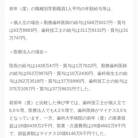
前年（度）の職種別常勤職員1人平均の年額給与等は、
＜個人立の場合＞勤務歯科医師の給与は568万5017円・賞与
は63万8883円、歯科技工士の給与は311万8132円・賞与は31
万747円。
＜医療法人の場合＞
院長の給与は1428万47円・賞与は1万7622円、勤務歯科医師
の給与は553万9876円・賞与は10万2430円、歯科衛生士の給
与は262万3518円・賞与は37万6990円、歯科技工士の給与は
375万1057円・賞与は37万8631円でした。
前前年（度）と比較した伸び率では、歯科技工士が個人立で
6,0％増、医療法人でも4,2％増で、歯科医師がマイナス3,0％
となっています。一方、歯科大学病院の前年（度）の医業収
益は18億6439万2千円、医業・介護費用は29億4662万9千円
で、損益差額はマイナス10億8146万5千円でした。