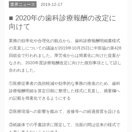
業界ニュース
2019-12-17
■ 2020年の歯科診療報酬の改定に
向けて
業務の効率化や合理化の観点から、歯科診療報酬明細書様式
の見直しについての議論が2019年10月25日に中医協の第428
回総会で行われました。厚労省からは簡素化に向けた提案が
なされ、2020年度診療報酬改定に向けた個別事項として話し
合われました。
①医療従事者の負担軽減や効率的な事務の推進のため、歯科
診療報酬明細を算定日順に整理した様式に見直し、摘要欄へ
の記載を簡素化できるようにする
②医療現場への影響を鑑みて、改修等への経過措置を設ける
③紙媒体での手書請求に限定して、当面の間は従来の様式で
も差し支えないことにする