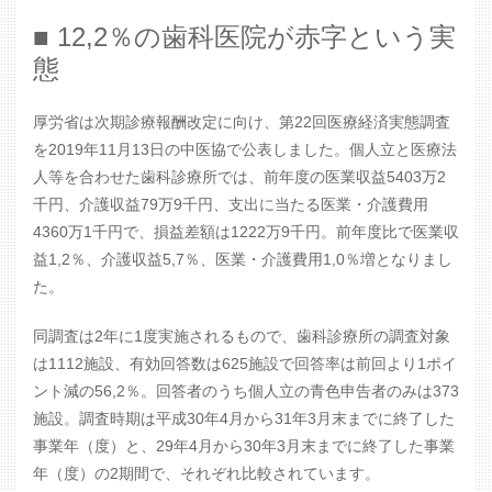
■ 12,2％の歯科医院が赤字という実
態
厚労省は次期診療報酬改定に向け、第22回医療経済実態調査
を2019年11月13日の中医協で公表しました。個人立と医療法
人等を合わせた歯科診療所では、前年度の医業収益5403万2
千円、介護収益79万9千円、支出に当たる医業・介護費用
4360万1千円で、損益差額は1222万9千円。前年度比で医業収
益1,2％、介護収益5,7％、医業・介護費用1,0％増となりまし
た。
同調査は2年に1度実施されるもので、歯科診療所の調査対象
は1112施設、有効回答数は625施設で回答率は前回より1ポイ
ント減の56,2％。回答者のうち個人立の青色申告者のみは373
施設。調査時期は平成30年4月から31年3月末までに終了した
事業年（度）と、29年4月から30年3月末までに終了した事業
年（度）の2期間で、それぞれ比較されています。